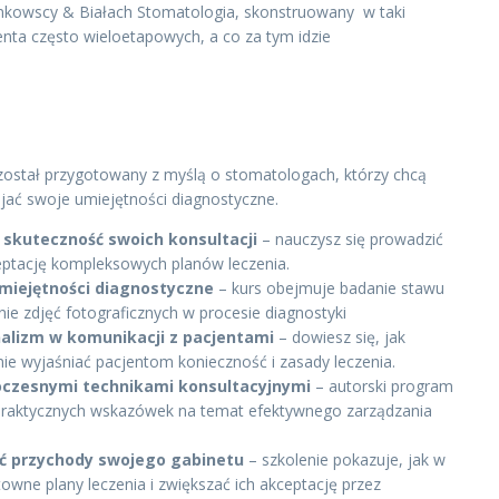
ankowscy & Białach Stomatologia, skonstruowany w taki
nta często wieloetapowych, a co za tym idzie
:
ostał przygotowany z myślą o stomatologach, którzy chcą
ijać swoje umiejętności diagnostyczne.
 skuteczność swoich konsultacji
– nauczysz się prowadzić
eptację kompleksowych planów leczenia.
umiejętności diagnostyczne
– kurs obejmuje badanie stawu
e zdjęć fotograficznych w procesie diagnostyki
nalizm w komunikacji z pacjentami
– dowiesz się, jak
nie wyjaśniać pacjentom konieczność i zasady leczenia.
oczesnymi technikami konsultacyjnymi
– autorski program
 praktycznych wskazówek na temat efektywnego zarządzania
yć przychody swojego gabinetu
– szkolenie pokazuje, jak w
wne plany leczenia i zwiększać ich akceptację przez