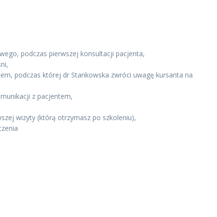
ego, podczas pierwszej konsultacji pacjenta,
ni,
em, podczas której dr Stankowska zwróci uwagę kursanta na
munikacji z pacjentem,
szej wizyty (którą otrzymasz po szkoleniu),
czenia
i