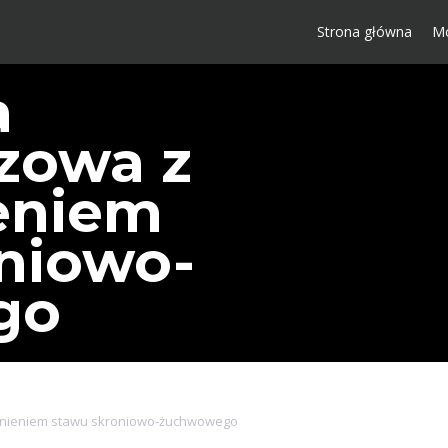
Strona główna
Mo
a
zowa z
eniem
niowo-
go
dnieniem stawu skroniowo-żuchwowego