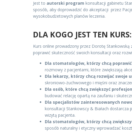
Jest to
autorski program
konsultacji gabinetu St
sposób, aby doprowadzić do akceptacji przez Pacje
wysokobudżetowych planów leczenia.
DLA KOGO JEST TEN KURS
Kurs online prowadzony przez Dorotę Stankowską z
poprawić skuteczność swoich konsultacji oraz rozw
Dla stomatologów, którzy chcą poprawić
rozmowy z pacjentami, które zwiększają akc
Dla lekarzy, którzy chcą rozwijać swoje 
skroniowo-żuchwowego i mięśni oraz znaczeni
Dla osób, które chcą zwiększyć profesjo
budować relację opartą na zaufaniu i skutecz
Dla specjalistów zainteresowanych now
konsultacji Stankowscy & Białach dostarcza
wizytą pacjenta.
Dla stomatologów, którzy chcą zwiększ
sposób naturalny i etyczny wprowadzać koszto