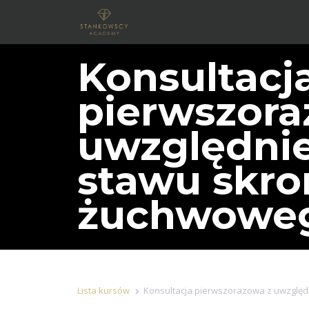
Konsultacj
pierwszora
uwzględni
stawu skro
żuchwowe
Lista kursów
Konsultacja pierwszorazowa z uwzglę