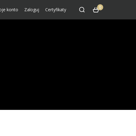
0
je konto
Zaloguj
Certyfikaty