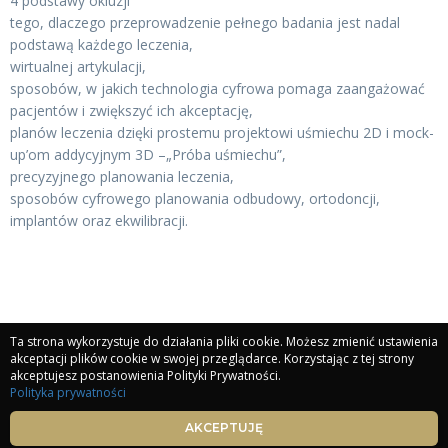
4 podstawy okluzji
tego, dlaczego przeprowadzenie pełnego badania jest nadal
podstawą każdego leczenia,
wirtualnej artykulacji,
sposobów, w jakich technologia cyfrowa pomaga zaangażować
pacjentów i zwiększyć ich akceptację,
planów leczenia dzięki prostemu projektowi uśmiechu 2D i mock-
up’om addycyjnym 3D –„Próba uśmiechu”,
precyzyjnego planowania leczenia,
sposobów cyfrowego planowania odbudowy, ortodoncji,
implantów oraz ekwilibracji.
Ta strona wykorzystuje do działania pliki cookie. Możesz zmienić ustawienia
akceptacji plików cookie w swojej przeglądarce. Korzystając z tej strony
akceptujesz postanowienia Polityki Prywatności.
Polityka prywatności
Strona główna
Moje konto
Zaloguj
Certyfikaty
AKCEPTUJĘ
Copyright © 2023 by Stankowscy Academy.